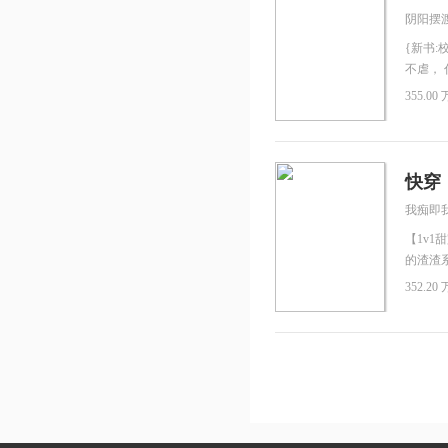
是狗吗！
阴阳摆
———
文之迷情
{新书:
不虐，
薇为了
355.00 
入住，
吧？我
头，无
头被宠
快穿
地老天
我痴即
【1v
的渣渣
便是被
352.20 
的心，
不想要
是不是
底是谁