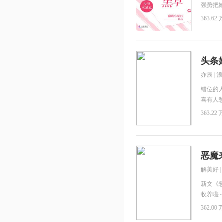
强势把
就罩了
363.62 
常性的
道题，
学试卷
高成绩
头条
魔！【
亦辰
|
写。】
错位的
喜有人
得她去
363.22 
代替她
她，究
活在流
他，在
恶魔
世界独
解美好
路上，
新文《
收养啦
上与恶
362.00 
吗！”爱