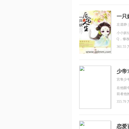
答，“
道重远
感觉？
一只
左道静
小小妖
Q，修
情的各
361.55 
少帝
宫隼少
在他眼
前者他
响礼炮
355.79 
花朵：
人手共捧
被999
999玫
恋爱