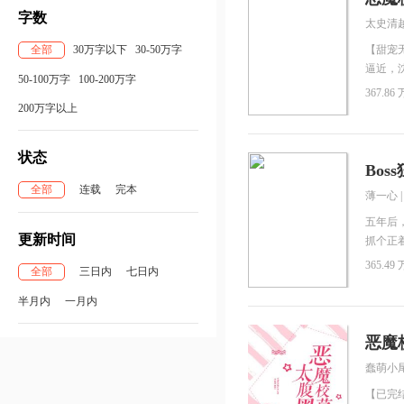
亲你，
字数
太史清
公是慕
余安然
全部
30万字以下
30-50万字
【甜宠
逼近，
50-100万字
100-200万字
个大恶
367.86 
习，天
200万字以上
小丫头
状态
Bo
全部
连载
完本
薄一心
五年后
更新时间
抓个正
365.49 
全部
三日内
七日内
半月内
一月内
恶魔
蠢萌小
【已完