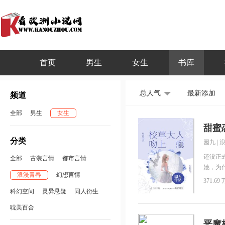
首页
男生
女生
书库
总人气
最新添加
频道
全部
男生
女生
甜蜜
分类
园九
|
还没正
全部
古装言情
都市言情
她，为
浪漫青春
幻想言情
间霸占
371.69 
术这么
科幻空间
灵异悬疑
同人衍生
的体育老
耽美百合
给了她
“喂喂
恶魔