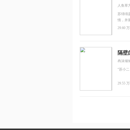
人鱼草
苏绵绵
情，并
方界的
29.60 万
的心，
合之下获
神”。
如鱼得
隔壁
失……
冉沫倾
“苏小二
29.55 万