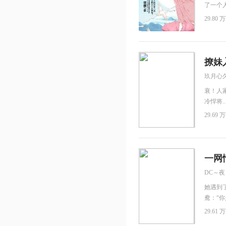
了一个
且退，
29.80 万
在她身
他也依
一段最
是此生
撩妹
玖月心
衰！人
冷悍将.
17岁的
29.69 万
呢？呸
子老公，
着哈雷机
再上当.
一网
雨腥风
DC～夜
教官比翼
子混混
她遇到
是混混？
鸯：“
成“内
你牛！
29.61 万
狼...
好不容