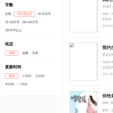
字数
司凌玥
全部
30万字以下
30-50万字
我有一
高富帅
50-100万字
100-200万字
村娃，
29.90 万
出过最
200万字以上
是，即
不影响我
状态
时光。
简约
可爱的
全部
连载
完本
蓂蓂深
场甜蠢
难以言
写这本
更新时间
一场美
这是我
小美好
相信大
29.81 万
全部
三日内
七日内
憬着。
福，平
半月内
一月内
Simple L
你恰
缥缃
|
爱情，