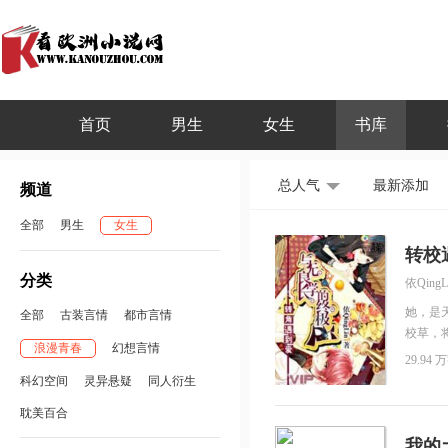
首页
男生
女生
书库
总人气
最新添加
频道
全部
男生
女生
转校
分类
依QingL
她，是
全部
古装言情
都市言情
校草，
浪漫青春
幻想言情
蕾征服
29.94 万
科幻空间
灵异悬疑
同人衍生
耽美百合
我的