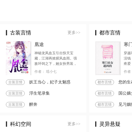
古装言情
都市言情
更多>>
凰途
寒
神秘龙凤血玉引出惊天宝
穿越
藏，江湖再掀腥风血雨。强
没钱
敌环饲之下，她女扮男装，
疼爱
韬光养晦，步步为营。潜伏
心，
作者：
瑶小七
作者
十七年，只为报仇雪恨。当
赚钱
尘埃落定，她一袭红妆，风
过年
妖王当心，妃子太魅惑
您的生
古装言情
都市言情
华绝代，他却强势宣布：云
陌，你是我的女人！
浮生笔录集
国公嫡
古装言情
都市言情
醉奔
见习姻
古装言情
都市言情
科幻空间
灵异悬疑
更多>>