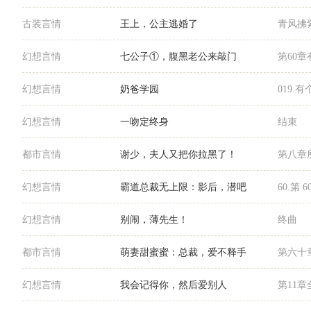
古装言情
王上，公主逃婚了
青风拂
幻想言情
七公子①，腹黑老公来敲门
第60章
幻想言情
奶爸学园
019.
幻想言情
一吻定终身
结束
都市言情
谢少，夫人又把你拉黑了！
第八章
幻想言情
霸道总裁无上限：影后，潜吧
60.第 6
幻想言情
别闹，薄先生！
终曲
都市言情
萌妻甜蜜蜜：总裁，爱不释手
第六十
幻想言情
我会记得你，然后爱别人
第11章