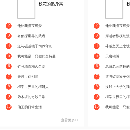
校花的贴身高
手
2
2
他比我懂宝可梦
他比我懂宝可梦
3
3
名侦探世界的武者
穿越者纵横动漫
4
4
道与碳基猴子饲养守则
斗破之无上之境
5
5
我可能是一只假的奥特曼
天唐锦绣
6
6
竹马绕青梅久久爱
总裁老公超棒的
7
7
夫君，你别跑
道与碳基猴子饲
8
8
柯学世界里的柯研人
没钱上大学的我
9
9
乃木坂的奇妙日常
柯学世界里的柯
10
10
仙王的日常生活
我可能是一只假
查看更多>>