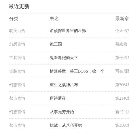
最近更新
分类
书名
最新章
耽美百合
名侦探世界里的巫师
今天卡
幻想言情
诡三国
荀彧篇
古装言情
鬼医毒妃倾天下
第十四
古装言情
情迷兽世：兽王BOSS，撩一个
写在后
幻想言情
重生之战神吕布
第706
都市言情
唐诗薄夜
第214
幻想言情
从李元芳开始
新书《
都市言情
抗战：从八佰开始
第350