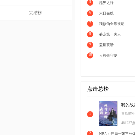
5
越界之行
6
完结榜
末日在线
7
我修仙全靠被动
8
盛宠第一夫人
9
盖世双谐
10
人族镇守使
点击总榜
我的战
1
喜欢吃
481237
2
NBA：开局一张三分