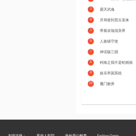
3
霸天武魂
4
开局签到荒古圣体
5
带着农场混异界
6
人族镇守使
7
神话版三国
8
柯南之我不是蛇精病
9
娱乐帝国系统
10
魔门败类
友情连接：
看华人影院
海外周公解梦
Fashion Qamis