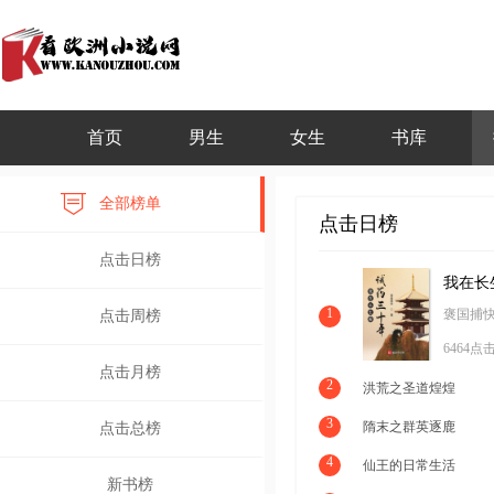
首页
男生
女生
书库
全部榜单
点击日榜
点击日榜
1
褒国捕
点击周榜
6464点
点击月榜
2
洪荒之圣道煌煌
3
隋末之群英逐鹿
点击总榜
4
仙王的日常生活
新书榜