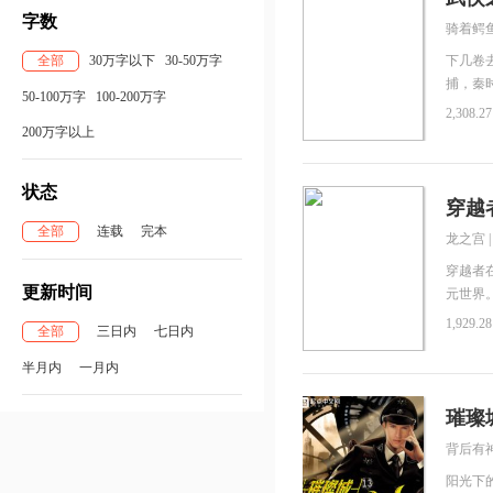
字数
骑着鳄
全部
30万字以下
30-50万字
下几卷
捕，秦
50-100万字
100-200万字
女，剑
2,308.2
三，古
200万字以上
南，圣
鬼，网
状态
职猎人，
穿越
等。蜘
全部
连载
完本
龙之宫
美国队
联盟，
穿越者
更新时间
迎大家
元世界
1,929.2
全部
三日内
七日内
半月内
一月内
璀璨
背后有
阳光下