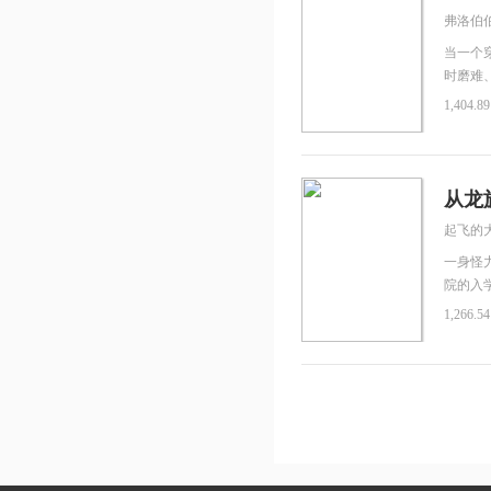
弗洛伯
当一个
时磨难
而又熟
1,404.8
他接触
反顾地
芒戈医
白的手
从龙
在痛苦
起飞的
———
固定日
一身怪
收藏。 
院的入
混血种…
1,266.5
是一个
———
春不再遗
极长，