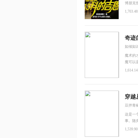
博朋克世界
人类寿
1,703.4
艰难，
吉恩在纷
奇迹
如倾如
魔术的
魔可以
说一句
1,614.1
珍爱有
是无敌！
《少女
新有节
穿越
豆拌青
这是一
事。随
元，抢
1,539.9
说。