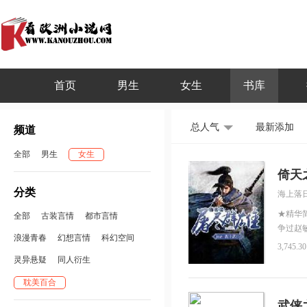
首页
男生
女生
书库
总人气
最新添加
频道
全部
男生
女生
倚天
分类
海上落
★精华
全部
古装言情
都市言情
争过赵
浪漫青春
幻想言情
科幻空间
山之巅
3,745.3
要拜我
灵异悬疑
同人衍生
耽美百合
武侠