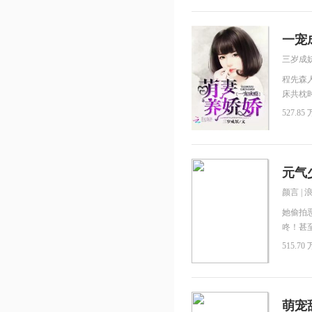
爱。二
眸光深
一宠
三岁成
程先森
床共枕
见了，
527.85 
法的。
谁刚才
有！ 
浴必须
元气
本书也
颜言
|
要包养
老的可
她偷拍
咚！甚
亲一下。
515.70 
背。” 
魔邪气
的吗？”
萌宠