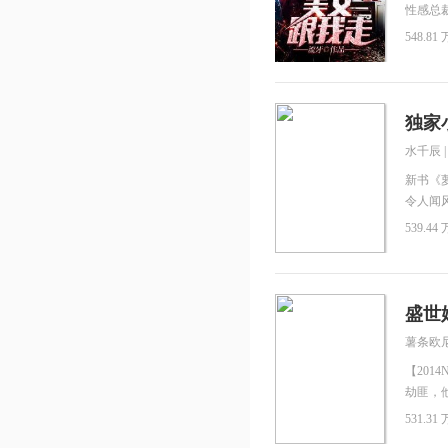
性感总
特、冷
548.81 
好队，
独家
水千辰
新书《
令人闻
少爷一
539.44 
“赫连
“当然
怂，“不
人满脸
盛世
笑，“
薯条欧
却为了
将她奉
【201
劫匪，
懂伪善
531.31 
都说人