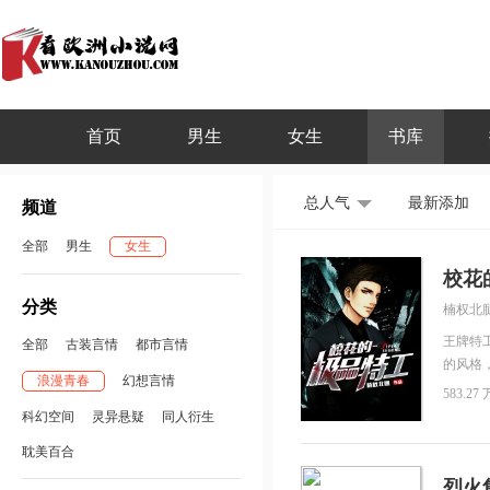
首页
男生
女生
书库
总人气
最新添加
频道
全部
男生
女生
校花
分类
楠权北
王牌特
全部
古装言情
都市言情
的风格
浪漫青春
幻想言情
帮死宅
583.27 
谈人生
科幻空间
灵异悬疑
同人衍生
聊爱情
耽美百合
档，都
倒全靠
烈火