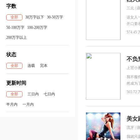
字数
三元
|
全部
30万字以下
30-50万字
这女人
开口要
50-100万字
100-200万字
她知道
574.45 
逆爷爷
200万字以上
弃……
何东西
状态
不负
全部
连载
完本
上官小
我不服
更新时间
然成为
菜花去
565.72 
全部
三日内
七日内
凡，你
的关系
半月内
一月内
就把你
出半步
美女
流牙
|
我就只