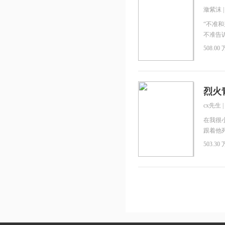
潋紫沫
“不准
不准告
我身边
508.00 
占的小
有他可
兔叼回
烈火
cx先生
|
在我很
跟着他
苦伶仃
503.30 
然……