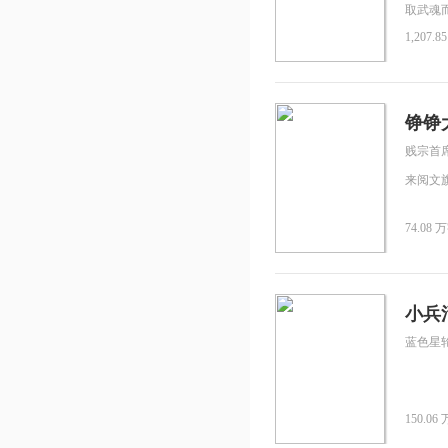
取武魂
别人左
1,207.8
阴谋！
天下，
最新章
无弹窗
铮铮
贱宗首
来阅文
74.08 万
小兵
蓝色星
150.06 