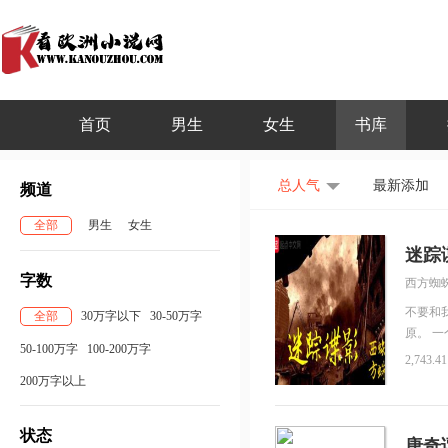
首页
男生
女生
书库
总人气
最新添加
频道
全部
男生
女生
迷踪
字数
西方蜘
不要和
全部
30万字以下
30-50万字
原。 
50-100万字
100-200万字
京，成
2,743.4
西。
200万字以上
状态
唐奇