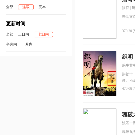
全部
连载
完本
猫疲
|
来阅文
更新时间
370.30 
全部
三日内
七日内
半月内
一月内
织明
蜗牛非
崇祯十
倾。 
入寇，
476.06 
挽狂澜
使天下
魂破
浊酒一
魂破九