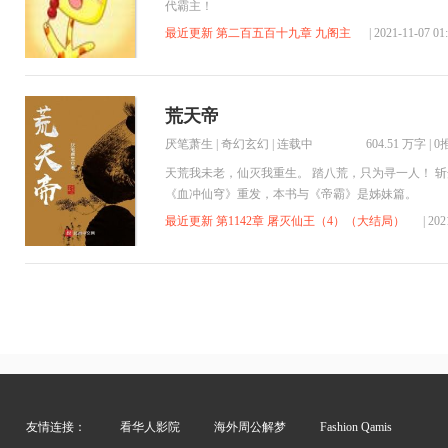
代霸主！
最近更新 第二百五百十九章 九阁主
| 2021-11-07 
荒天帝
厌笔萧生
|
奇幻玄幻
| 连载中
604.51 万字
|
0
天荒我未老，仙灭我重生。 踏八荒，只为寻一人！ 斩
《血冲仙穹》重发，本书与《帝霸》是姊妹篇。
最近更新 第1142章 屠灭仙王（4）（大结局）
| 20
友情连接：
看华人影院
海外周公解梦
Fashion Qamis