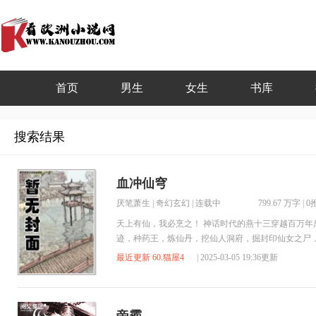
首页
男生
女生
书库
搜索结果
血冲仙穹
厌笔萧生
|
奇幻玄幻
| 连载中
799.67 万字
|
0
天上有仙，我必烹之！ 神话时代的燕十三穿越百万年
迹，种药王，炼仙丹，挖仙人洞府，掘封印仙女之尸
一个无名小人..
最近更新 60.猫屋4
| 2025-03-05 19:36更新