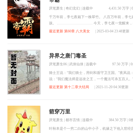
帝霸
厌笔萧生
|
奇幻玄幻
| 连载中
4,431.50 万字
|
千万年前，李七夜栽下一株翠竹。 八百万年前，李七
孩。 ………………………… 今天，李七夜一觉醒来
帝。 这是一个养成的故事，一个不死的人族小子养成
最近更新 第60章 八大美女
| 2025-03-04 23:48更新
异界之唐门毒圣
厌笔萧生06
|
武侠仙侠
| 连载中
97.50 万字
|
骑士王说：“我们骑士，用剑和盾守卫王国。”夜风说
说：“我们魔法师是远攻之王，一个魔法可杀五百人。
里不..
最近更新 第十二章大结局
| 2021-11-20 04:30更新
箭穿万里
厌笔萧生
|
都市言情
| 连载中
384.50 万字
|
0
叶秋本是个一穷二白的山中小子，机缘之下他入世经