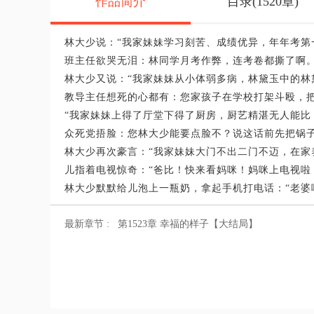
作品简介
目录(1520章)
林大少说：“我家妹妹学习刻苦、成绩优异，年年考第一
班主任欲哭无泪：林同学月考作弊，连考卷都撕了啊。
林大少又说：“我家妹妹从小体弱多病，林黛玉中的林黛
教导主任想死的心都有：您家孩子在学校打架斗殴，把
“我家妹妹上得了厅堂下得了厨房，厨艺精湛无人能比！
众死党捂脸：您林大少能要点脸不？说这话前先把锅子
林大少再次豪言：“我家妹妹大门不出二门不迈，在家养
儿指着电视惊奇：“爸比！快来看妈咪！妈咪上电视啦！
林大少默默给儿泡上一瓶奶，拿起手机打电话：“老婆啊
最新章节 :
第1523章 幸福的样子【大结局】