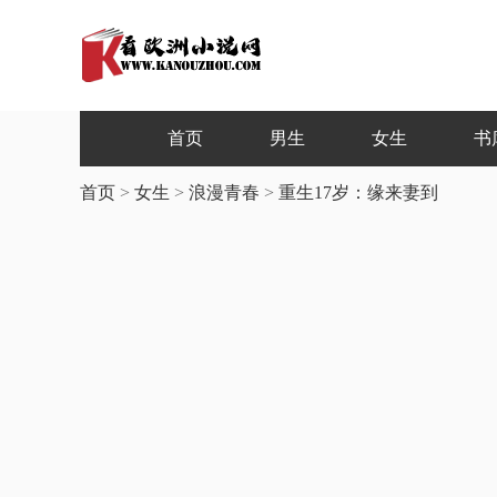
首页
男生
女生
书
首页
>
女生
>
浪漫青春
>
重生17岁：缘来妻到