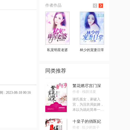
作者作品
私宠明星老婆
林少的宠妻日常
重生17岁
妻到
同类推荐
繁花燃尽宫门深
作者 : 槐荫清夏
: 2023-08-18 00:16
谢氏孤女，家破入
宫，为浣衣局奴婢，
本以为就此简单一
生，仰慕白头到老的
美好未来，金风玉露
十皇子的俏医妃
一相逢她从奴婢成为
作者 : 狂少的笛子