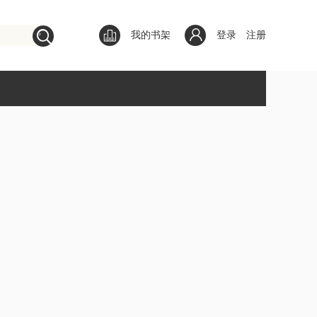
我的书架
登录
注册