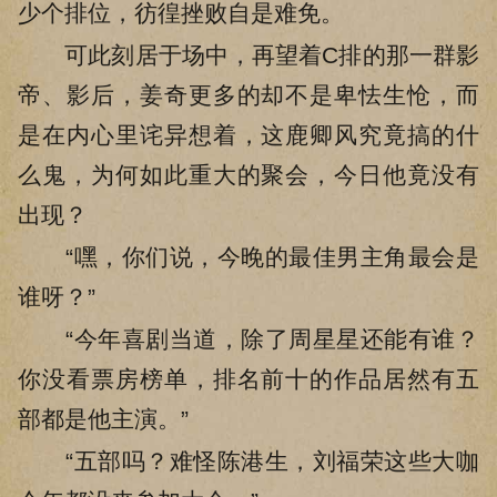
少个排位，彷徨挫败自是难免。
可此刻居于场中，再望着C排的那一群影
帝、影后，姜奇更多的却不是卑怯生怆，而
是在内心里诧异想着，这鹿卿风究竟搞的什
么鬼，为何如此重大的聚会，今日他竟没有
出现？
“嘿，你们说，今晚的最佳男主角最会是
谁呀？”
“今年喜剧当道，除了周星星还能有谁？
你没看票房榜单，排名前十的作品居然有五
部都是他主演。”
“五部吗？难怪陈港生，刘福荣这些大咖