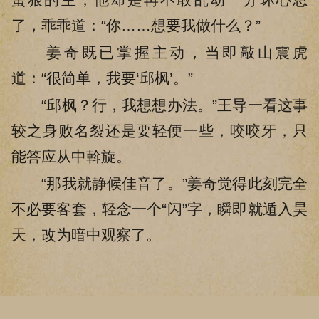
了，乖乖道：“你……想要我做什么？”
姜奇既已掌握主动，当即敲山震虎
道：“很简单，我要‘邱枫’。”
“邱枫？行，我想想办法。”王导一看这事
较之身败名裂还是要轻便一些，咬咬牙，只
能答应从中斡旋。
“那我就静候佳音了。”姜奇觉得此刻完全
不必要客套，轻念一个“闪”字，瞬即就遁入昊
天，改为暗中观察了。