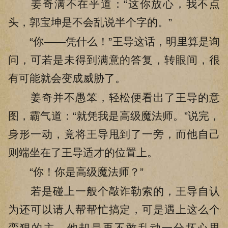
姜奇满不在乎道：“这你放心，我不点
头，郭宝坤是不会乱说半个字的。”
“你——凭什么！”王导这话，明里算是询
问，可若是未得到满意的答复，转眼间，很
有可能就会变成威胁了。
姜奇并不愚笨，轻松便看出了王导的意
图，霸气道：“就凭我是高级魔法师。”说完，
身形一动，竟将王导甩到了一旁，而他自己
则端坐在了王导适才的位置上。
“你！你是高级魔法师？”
若是碰上一般个敲诈勒索的，王导自认
为还可以请人帮帮忙搞定，可是遇上这么个
蛮狠的主，他却是再不敢乱动一分坏心思