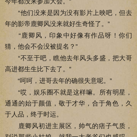
今年都没来参加大会。”
“他们没来是因为没有影片上映吧，但去
年的影帝鹿卿风没来就好生奇怪了。”
“鹿卿风，印象中好像有作品呀！你们
猜，他会不会没被提名？”
“不至于吧，瞧他去年风头多盛，把大哥
高进都生生比下去了。”
“呵呵，进哥去年的确很失意呢。”
“哎，娱乐圈不就是这样嘛。所有明星，
通通的始于颜值，敬于才华，合于角色，久
于人品，终于时运。
鹿卿风初进主展区，帅气的痞子气质，
别说那些小姑娘，就我一大老爷们也感叹，