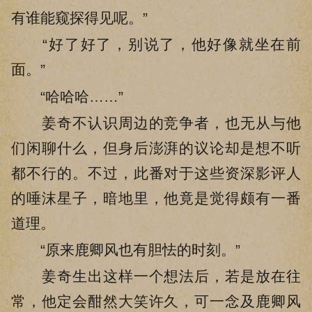
有谁能窥探得见呢。”
“好了好了，别说了，他好像就坐在前
面。”
“哈哈哈……”
姜奇不认识周边的竞争者，也无从与他
们闲聊什么，但身后澎湃的议论却是想不听
都不行的。不过，此番对于这些资深影评人
的唾沫星子，暗地里，他竟是觉得颇有一番
道理。
“原来鹿卿风也有胆怯的时刻。”
姜奇生出这样一个想法后，若是放在往
常，他定会酣然大笑许久，可一念及鹿卿风