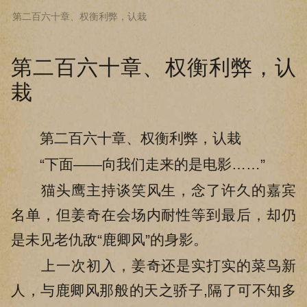
第二百六十章、权衡利弊，认栽
下拉阅读上一章
第二百六十章、权衡利弊，认
栽
第二百六十章、权衡利弊，认栽
“下面——向我们走来的是电影……”
猫头鹰主持谈笑风生，念了许久的嘉宾
名单，但姜奇在会场内耐性等到最后，却仍
是未见老仇敌“鹿卿风”的身影。
上一次初入，姜奇还是实打实的菜鸟新
人，与鹿卿风那般的天之骄子,隔了可不知多