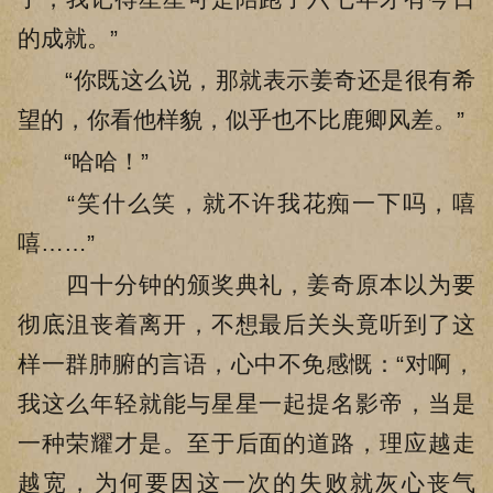
的成就。”
“你既这么说，那就表示姜奇还是很有希
望的，你看他样貌，似乎也不比鹿卿风差。”
“哈哈！”
“笑什么笑，就不许我花痴一下吗，嘻
嘻……”
四十分钟的颁奖典礼，姜奇原本以为要
彻底沮丧着离开，不想最后关头竟听到了这
样一群肺腑的言语，心中不免感慨：“对啊，
我这么年轻就能与星星一起提名影帝，当是
一种荣耀才是。至于后面的道路，理应越走
越宽，为何要因这一次的失败就灰心丧气