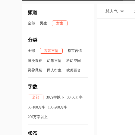
总人气
频道
全部
男生
女生
分类
全部
古装言情
都市言情
浪漫青春
幻想言情
科幻空间
灵异悬疑
同人衍生
耽美百合
字数
全部
30万字以下
30-50万字
50-100万字
100-200万字
200万字以上
状态