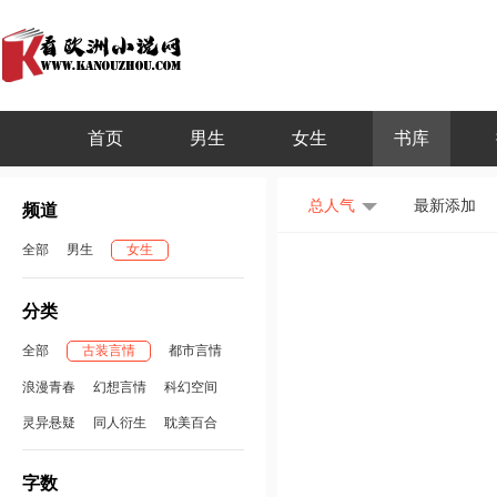
首页
男生
女生
书库
总人气
最新添加
频道
全部
男生
女生
分类
全部
古装言情
都市言情
浪漫青春
幻想言情
科幻空间
灵异悬疑
同人衍生
耽美百合
字数