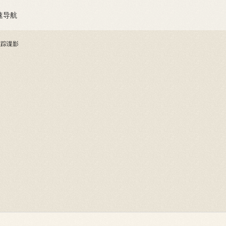
速导航
迷踪谍影