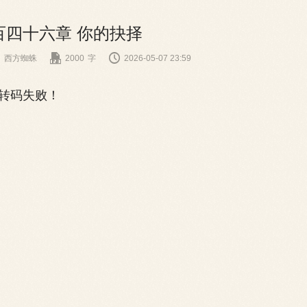
百四十六章 你的抉择


西方蜘蛛
2000
字
2026-05-07 23:59
码失败！