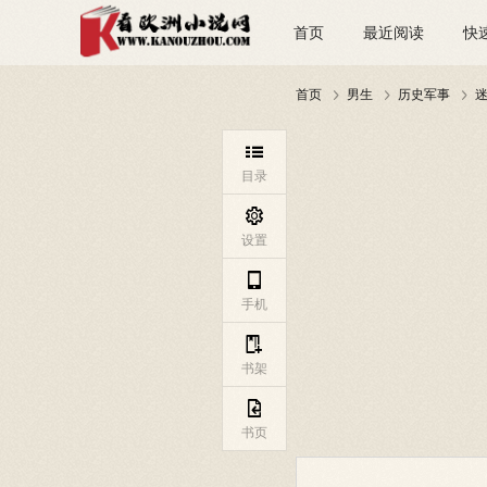
首页
最近阅读
快
首页
男生
历史军事




目录

设置

手机

书架

书页