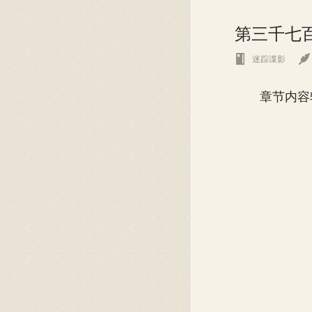
第三千七


迷踪谍影
章节内容转