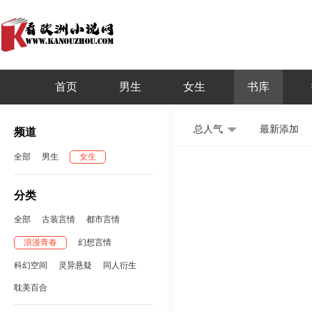
首页
男生
女生
书库
总人气
最新添加
频道
全部
男生
女生
分类
全部
古装言情
都市言情
浪漫青春
幻想言情
科幻空间
灵异悬疑
同人衍生
耽美百合