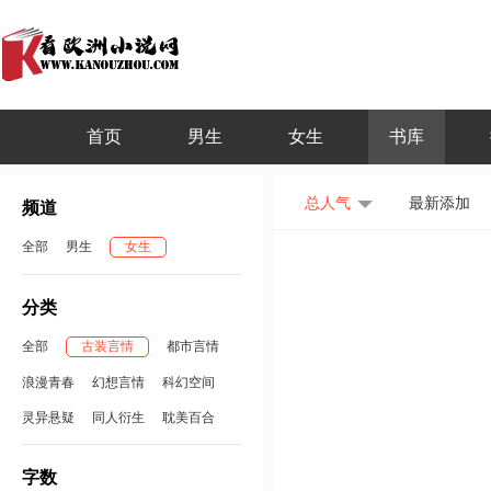
首页
男生
女生
书库
总人气
最新添加
频道
全部
男生
女生
分类
全部
古装言情
都市言情
浪漫青春
幻想言情
科幻空间
灵异悬疑
同人衍生
耽美百合
字数