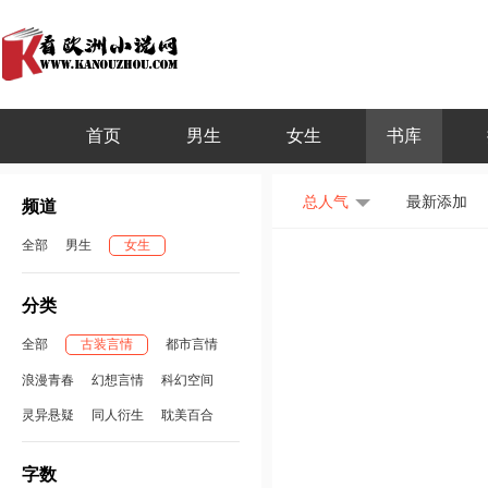
首页
男生
女生
书库
总人气
最新添加
频道
全部
男生
女生
分类
全部
古装言情
都市言情
浪漫青春
幻想言情
科幻空间
灵异悬疑
同人衍生
耽美百合
字数