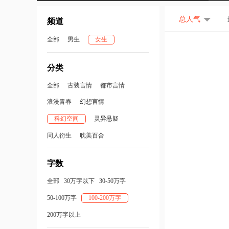
总人气
频道
全部
男生
女生
分类
全部
古装言情
都市言情
浪漫青春
幻想言情
科幻空间
灵异悬疑
同人衍生
耽美百合
字数
全部
30万字以下
30-50万字
50-100万字
100-200万字
200万字以上