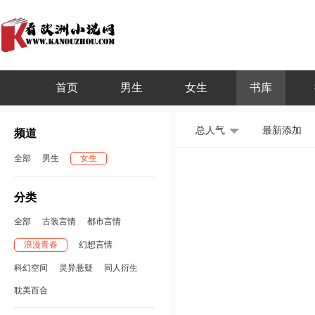
首页
男生
女生
书库
总人气
最新添加
频道
全部
男生
女生
分类
全部
古装言情
都市言情
浪漫青春
幻想言情
科幻空间
灵异悬疑
同人衍生
耽美百合