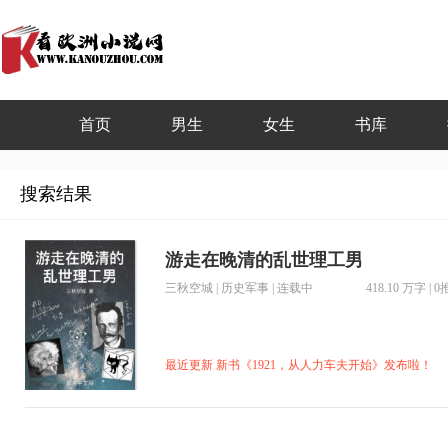
首页
男生
女生
书库
搜索结果
游走在晚清的乱世理工男
三秋空城
|
历史军事
| 连载中
418.10 万字
|
0
最近更新 新书《1921，从人力车夫开始》发布啦！