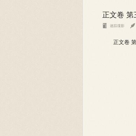
正文卷 第


迷踪谍影
正文卷 第