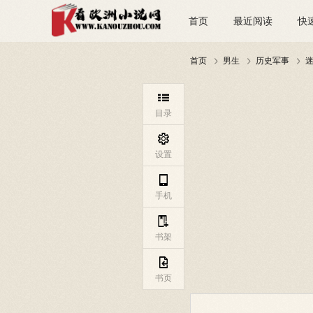
首页
最近阅读
快
首页
男生
历史军事




目录

设置

手机

书架

书页