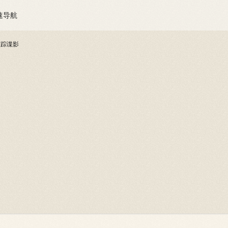
速导航
迷踪谍影