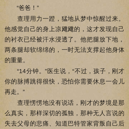
“爸爸！”
查理用力一蹬，猛地从梦中惊醒过来。
他感觉自己的身上凉飕飕的，这才发现自己
的衬衣已经被汗水浸透了。他把腿放下地，
两条腿却软绵绵的，一时无法支撑起他身体
的重量。
“14分钟。”医生说，“不过，孩子，刚才
你的脉搏跳得很快，恐怕你需要休息一会儿
再走。”
查理愣愣地没有说话，刚才的梦境是那
么真实，那样深切的孤独，那种无人言说的
失去父母的悲痛、知道巴特管家背叛自己后