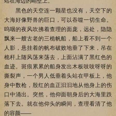
站在海边的峭壁上。
黑色的天空连一颗星也没有，天空下的
大海好像野兽的巨口，可以吞噬一切生命。
呜咽的夜风吹拂着查理的面庞，远处，隐隐
飘来一艘古老的三桅帆船，船上看不到一个
人影，悬挂着的帆布破败地垂了下来，吊在
桅杆上随风荡来荡去，上面沾满了黑红色的
血迹。斑痕累累的船身发出木板吱吱呀呀的
撕裂声，一个男人低垂着头站在甲板上，他
身中数枪，殷红的血正汩汩地从他身上的伤
口中涌出。突然，他仰面朝身后的大海里跌
落下去。就在他仰头的瞬间，查理看清了他
的容颜——