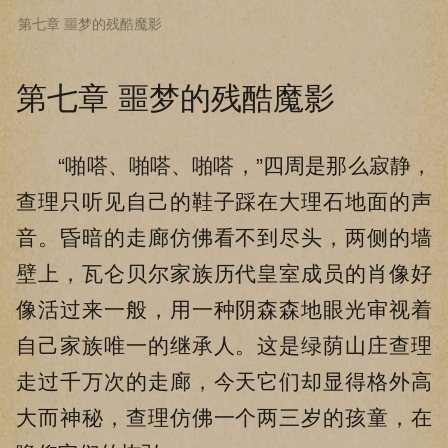
第七章 噩梦的残酷魔影
下拉阅读上一章
第七章 噩梦的残酷魔影
“啪嗒、啪嗒、啪嗒，”四周是那么寂静，
查理只听见自己的鞋子踩在大理石地面的声
音。昏暗的走廊仿佛看不到尽头，两侧的墙
壁上，瓦仑贝尔家族历代皇室成员的肖像好
像活过来一般，用一种阴森森地眼光审视着
自己家族唯一的继承人。这是绿荫山庄查理
走过千万次的走廊，今天它们却显得格外高
大而神秘，查理仿佛一个两三岁的孩童，在