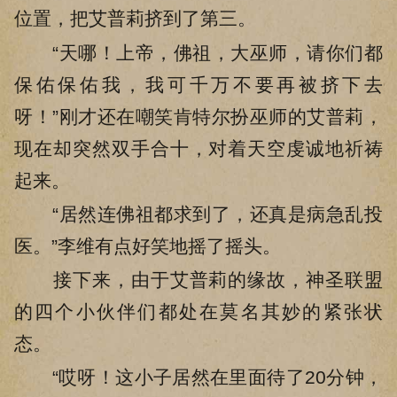
位置，把艾普莉挤到了第三。
“天哪！上帝，佛祖，大巫师，请你们都
保佑保佑我，我可千万不要再被挤下去
呀！”刚才还在嘲笑肯特尔扮巫师的艾普莉，
现在却突然双手合十，对着天空虔诚地祈祷
起来。
“居然连佛祖都求到了，还真是病急乱投
医。”李维有点好笑地摇了摇头。
接下来，由于艾普莉的缘故，神圣联盟
的四个小伙伴们都处在莫名其妙的紧张状
态。
“哎呀！这小子居然在里面待了20分钟，