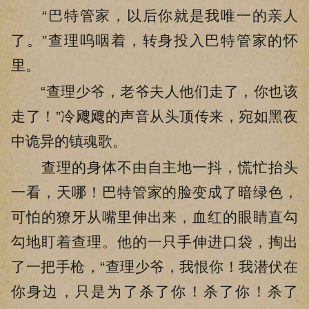
“巴特管家，以后你就是我唯一的亲人
了。”查理呜咽着，转身投入巴特管家的怀
里。
“查理少爷，老爷夫人他们走了，你也该
走了！”冷飕飕的声音从头顶传来，宛如黑夜
中诡异的镇魂歌。
查理的身体不由自主地一抖，慌忙抬头
一看，天哪！巴特管家的脸变成了暗绿色，
可怕的獠牙从嘴里伸出来，血红的眼睛直勾
勾地盯着查理。他的一只手伸进口袋，掏出
了一把手枪，“查理少爷，我恨你！我潜伏在
你身边，只是为了杀了你！杀了你！杀了