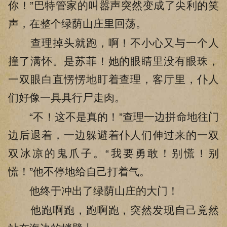
你！”巴特管家的叫嚣声突然变成了尖利的笑
声，在整个绿荫山庄里回荡。
查理掉头就跑，啊！不小心又与一个人
撞了满怀。是苏菲！她的眼睛里没有眼珠，
一双眼白直愣愣地盯着查理，客厅里，仆人
们好像一具具行尸走肉。
“不！这不是真的！”查理一边拼命地往门
边后退着，一边躲避着仆人们伸过来的一双
双冰凉的鬼爪子。“我要勇敢！别慌！别
慌！”他不停地给自己打着气。
他终于冲出了绿荫山庄的大门！
他跑啊跑，跑啊跑，突然发现自己竟然