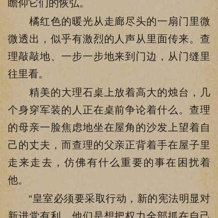
瞻仰它们的恢弘。
橘红色的暖光从走廊尽头的一扇门里微
微透出，似乎有激烈的人声从里面传来。查
理敲敲地、一步一步地来到门边，从门缝里
往里看。
精美的大理石桌上放着高大的烛台，几
个身穿军装的人正在桌前争论着什么。查理
的母亲一脸焦虑地坐在屋角的沙发上望着自
己的丈夫，而查理的父亲正背着手在屋子里
走来走去，仿佛有什么重要的事在困扰着
他。
“皇室必须要采取行动，新的宪法明显对
新进党有利，他们是想把权力全部抓在自己