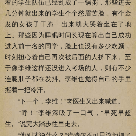
着的学生队伍已经乱成了一锅粥，那些进去
几分钟就出来的学生个个愁眉苦脸，有个金
发的女孩子干脆一出来就大哭着坐在了地
上。那些因为睡眠时间长现在算出自己成功
进入前十名的同学，脸上也没有多少欢颜，
时刻担心着自己再次被后面的人挤下来。至
于像李维这样还没进入考场的人，则有不少
连腿肚子都在发抖。李维也觉得自己的手里
握着一把冷汗。
“下一个，李维！”老医生又出来喊道。
“呼！”李维深吸了一口气，“早死早超
生。”说完大踏步往里走去。
“他刚才说什么？”肯特尔不可思议地抓了