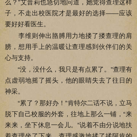
么？”艾普莉也急切地问道，她觉得查理这样
子，不走出校医院才是最好的选择——应该
要好好看医生。
李维则伸出胳膊用力地搂了搂查理的肩
膀，想用手上的温暖让查理感到伙伴们的关
心与支持。
“没，没什么，我只是有点累了。”查理有
点虚弱地摇了摇头，他的眼睛失去了往日的
神采。
“累了？那好办！”肯特尔二话不说，立马
脱下自己校服的外套，往地上那么一铺，“来
来来，坐下休息一会儿。”说着不由分说地扶
着查理坐了下来。查理感激地揉了揉阿肯的