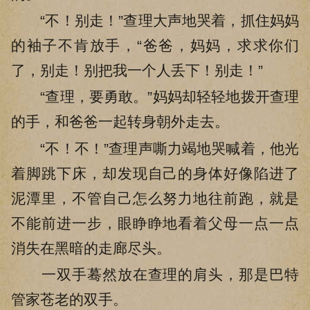
“不！别走！”查理大声地哭着，抓住妈妈
的袖子不肯放手，“爸爸，妈妈，求求你们
了，别走！别把我一个人丢下！别走！”
“查理，要勇敢。”妈妈却轻轻地拨开查理
的手，和爸爸一起转身朝外走去。
“不！不！”查理声嘶力竭地哭喊着，他光
着脚跳下床，却发现自己的身体好像陷进了
泥潭里，不管自己怎么努力地往前跑，就是
不能前进一步，眼睁睁地看着父母一点一点
消失在黑暗的走廊尽头。
一双手蓦然放在查理的肩头，那是巴特
管家苍老的双手。