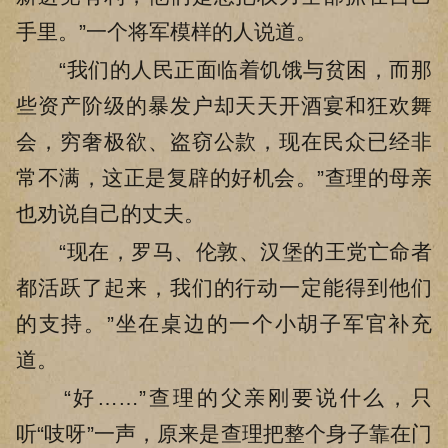
手里。”一个将军模样的人说道。
“我们的人民正面临着饥饿与贫困，而那
些资产阶级的暴发户却天天开酒宴和狂欢舞
会，穷奢极欲、盗窃公款，现在民众已经非
常不满，这正是复辟的好机会。”查理的母亲
也劝说自己的丈夫。
“现在，罗马、伦敦、汉堡的王党亡命者
都活跃了起来，我们的行动一定能得到他们
的支持。”坐在桌边的一个小胡子军官补充
道。
“好……”查理的父亲刚要说什么，只
听“吱呀”一声，原来是查理把整个身子靠在门